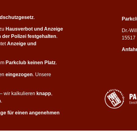
dschutzgesetz
.
Parkcl
 zu
Hausverbot und Anzeige
Dr.-Wi
 der Polizei festgehalten
.
15517 
tet
Anzeige und
Anfahr
 im
Parkclub keinen Platz
.
en
eingezogen
. Unsere
– wir kalkulieren
knapp
,
n
.
ge für einen angenehmen