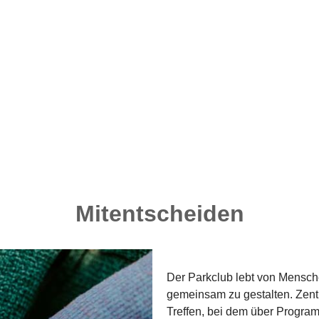
atische Teilhabe wird hier im
t der Jugend- und Kulturarbeit
ene Infrastruktur und klare
 Ausrichtung ist bewusst offen
che Entwicklungen und lokale
om kontinuierlichen Einsatz
Mitentscheiden
Der Parkclub lebt von Mensch
gemeinsam zu gestalten. Zentr
Treffen, bei dem über Progra