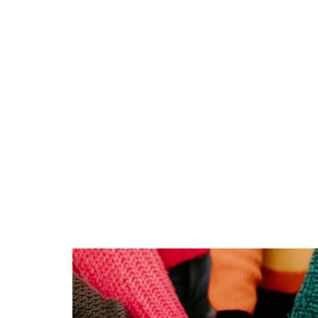
gesellschaftlichen Zusammenhalt bei. Demokr
Alltag konkret erfahrbar. Als etablierter Or
verfügt der Parkclub über eine gewachs
inhaltliche Grundlagen. Die programmatische
gehalten, um flexibel auf gesellschaftli
Bedarfe reagieren zu können – getragen v
engagierter Ehrenamtlicher.